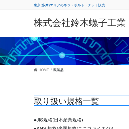
コ
ナ
東京(多摩)エリアのネジ・ボルト・ナット販売
ン
ビ
テ
ゲ
株式会社鈴木螺子工業
ン
ー
ツ
シ
に
ョ
移
ン
動
に
移
動
HOME
既製品
取り扱い規格一覧
●JIS規格(日本産業規格)
●ANSI規格(米国規格(ユニファイネジ))